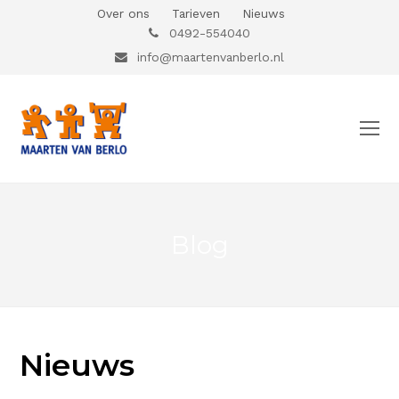
Over ons
Tarieven
Nieuws
0492-554040
info@maartenvanberlo.nl
O
Mo
M
Blog
Nieuws