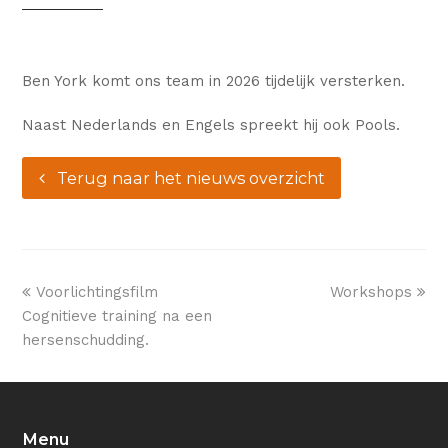
Ben York komt ons team in 2026 tijdelijk versterken.
Naast Nederlands en Engels spreekt hij ook Pools.
Terug naar het nieuws overzicht
previous
next
Voorlichtingsfilm
Workshops
post:
post:
Cognitieve training na een
hersenschudding.
Menu