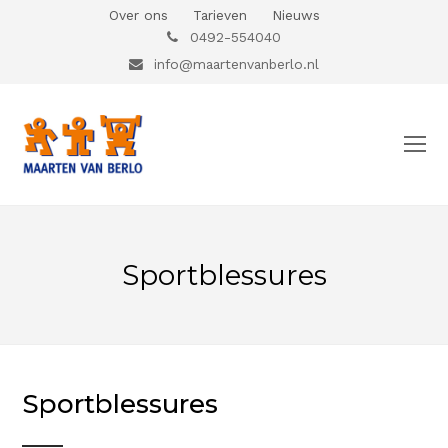
Over ons
Tarieven
Nieuws
0492-554040
info@maartenvanberlo.nl
O
Mo
M
Sportblessures
Sportblessures