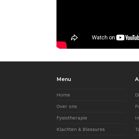
Menu
A
Home
D
Over ons
P
Fysiotherapie
I
Klachten & Blessures
T