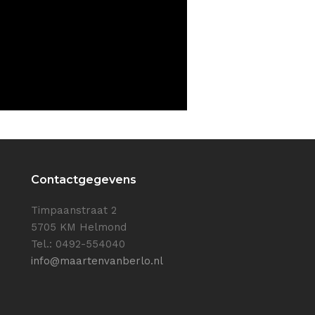
Contactgegevens
Timpaanstraat 2
5705 KM Helmond
Tel.: 0492-554040
info@maartenvanberlo.nl