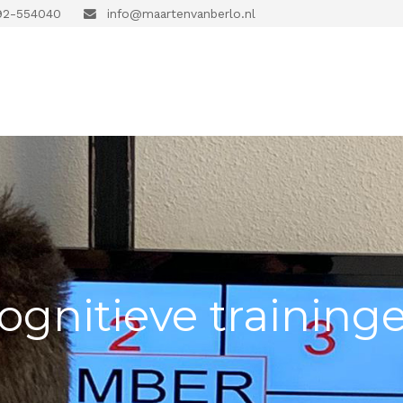
2-554040
info@maartenvanberlo.nl
ognitieve training