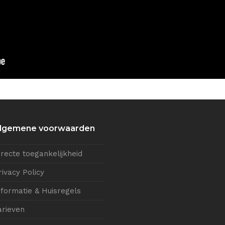
lgemene voorwaarden
irecte toegankelijkheid
rivacy Policy
nformatie & Huisregels
arieven