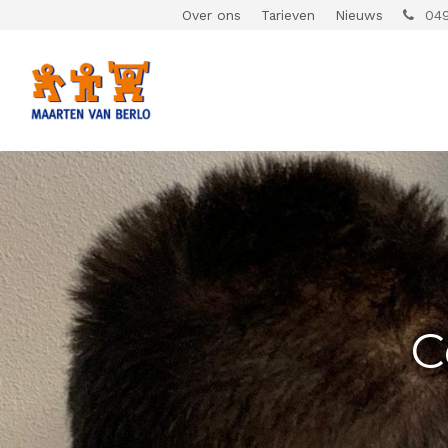
Over ons
Tarieven
Nieuws
049
C