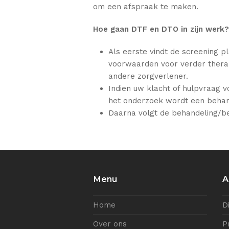
om een afspraak te maken.
Hoe gaan DTF en DTO in zijn werk?
Als eerste vindt de screening p
voorwaarden voor verder therap
andere zorgverlener.
Indien uw klacht of hulpvraag 
het onderzoek wordt een behan
Daarna volgt de behandeling/be
Menu
A
Home
D
Over ons
P