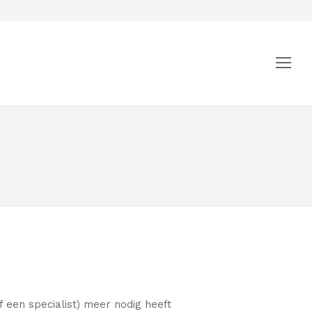
Op
Mo
Me
of een specialist) meer nodig heeft