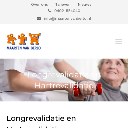
Over ons
Tarieven
Nieuws
0492-554040
info@maartenvanberlo.nl
O
Mo
M
Longrevalidatie en
Hartrevalidatie
Longrevalidatie en