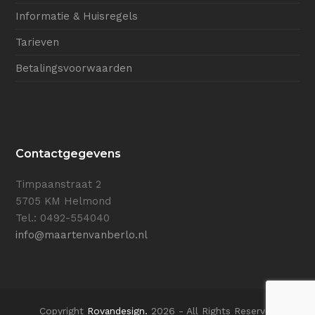
Informatie & Huisregels
Tarieven
Betalingsvoorwaarden
Contactgegevens
Timpaanstraat 2
5705 KM Helmond
Tel.: 0492-554040
info@maartenvanberlo.nl
Copyright
Rovandesign.
2026 - All Rights Reserved