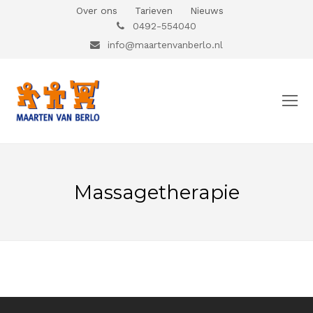
Over ons
Tarieven
Nieuws
0492-554040
info@maartenvanberlo.nl
O
Mo
M
Massagetherapie