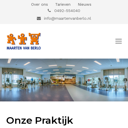
Over ons
Tarieven
Nieuws
0492-554040
info@maartenvanberlo.nl
O
Mo
M
Onze Praktijk