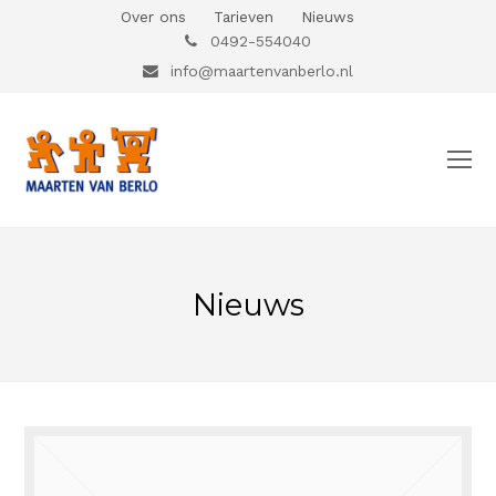
Over ons
Tarieven
Nieuws
0492-554040
info@maartenvanberlo.nl
O
Mo
M
Nieuws